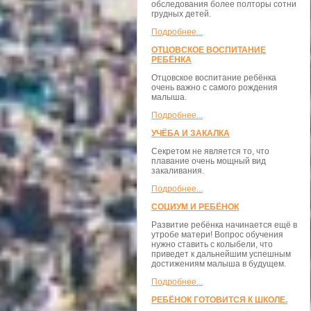
обследования более полторы сотни
грудных детей.
Подробнее...
ОТЦОВСКОЕ ВОСПИТАНИЕ
РЕБЁНКА
Отцовское воспитание ребёнка
очень важно с самого рождения
малыша.
Подробнее...
УЧЁБА И ЗАКАЛКА
Секретом не является то, что
плавание очень мощный вид
закаливания.
Подробнее...
СОЦИУМ И РЕБЁНОК
Развитие ребёнка начинается ещё в
утробе матери! Вопрос обучения
нужно ставить с колыбели, что
приведет к дальнейшим успешным
достижениям малыша в будущем.
Подробнее...
РЕБЁНОК ГОТОВИТСЯ К ШКОЛЕ.