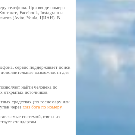
еру телефона. При вводе номера
онтакте, Facebook, Instagram и
висов (Avito, Youla, ЦИАН). В
лефона, сервис поддерживает поиск
 дополнительные возможности для
позволяют найти человека по
их открытых источников.
ртных средствах (по госномеру или
тупен через
глаз бога по номеру
.
ставляемые системой, взяты из
ствует стандартам