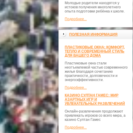
Молодые родители находятся у
истоков получения многолетнего
опыта подготовки ребёнка к школе.
Подробнее...
ПОЛЕЗНАЯ ИНФОРМАЦИЯ
ПЛАСТИКОВЫЕ ОКНА: КОМФОРТ,
ТЕПЛО И СОВРЕМЕННЫЙ СТИЛЬ
ДЛЯ ВАШЕГО ДОМА
Пластиковые окна стали
неотъемлемой частью современного
жилья благодаря сочетанию
практичности, долговечности и
энергоэффективности.
Подробнее...
КАЗИНО СУЛТАН ГАМЕС: МИР
АЗАРТНЫХ ИГР И
УВЛЕКАТЕЛЬНЫХ РАЗВЛЕЧЕНИЙ
Онлайн-развлечения продолжают
привлекать игроков со всего мира, а
казино Султан Гамес
Подробнее...