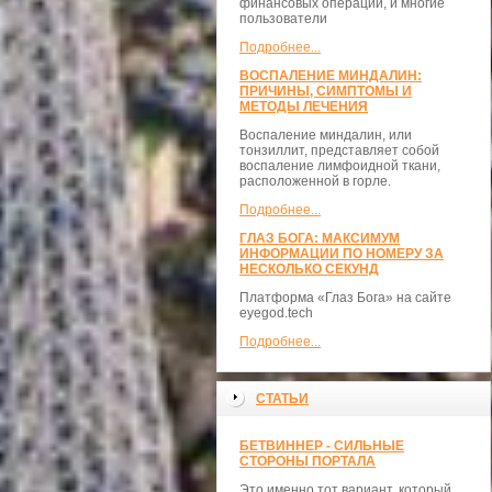
финансовых операций, и многие
пользователи
Подробнее...
ВОСПАЛЕНИЕ МИНДАЛИН:
ПРИЧИНЫ, СИМПТОМЫ И
МЕТОДЫ ЛЕЧЕНИЯ
Воспаление миндалин, или
тонзиллит, представляет собой
воспаление лимфоидной ткани,
расположенной в горле.
Подробнее...
ГЛАЗ БОГА: МАКСИМУМ
ИНФОРМАЦИИ ПО НОМЕРУ ЗА
НЕСКОЛЬКО СЕКУНД
Платформа «Глаз Бога» на сайте
eyegod.tech
Подробнее...
СТАТЬИ
БЕТВИННЕР - СИЛЬНЫЕ
СТОРОНЫ ПОРТАЛА
Это именно тот вариант, который