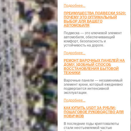
Подробнее...
ПРЕИМУЩЕСТВА ПОДВЕСКИ SS20:
ПОЧЕМУ ЭТО ОПТИМАЛЬНЫЙ
ВЫБОР ДЛЯ ВАШЕГО
АВТОМОБИЛЯ
Подвеска — это ключевой элемент
автомобиля, обеспечивающий
комфорт, безопасность и
устойчивость на дороге.
Подробнее...
РЕМОНТ ВАРОЧНЫХ ПАНЕЛЕЙ НА
ДОМУ: УДОБНЫЙ СПОСОБ
ВОССТАНОВЛЕНИЯ БЫТОВОЙ
ТЕХНИКИ
Варочные панели — незаменимый
элемент кухни, который ежедневно
подвергается интенсивной
эксплуатации.
Подробнее...
КАК КУПИТЬ USDT ЗА РУБЛИ:
ПОШАГОВОЕ РУКОВОДСТВО ДЛЯ
НОВИЧКОВ
В последние годы криптовалюты
стали неотъемлемой частью