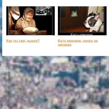
Как ты там, сынок?
Котэ призрак, скоро на
экранах