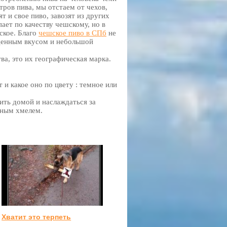
тров пива, мы отстаем от чехов,
т и свое пиво, завозят из других
пает по качеству чешскому, но в
ское. Благо
чешское пиво в СПб
не
ыщенным вкусом и небольшой
ва, это их географическая марка.
 и какое оно по цвету : темное или
ить домой и наслаждаться за
тным хмелем.
Хватит это терпеть