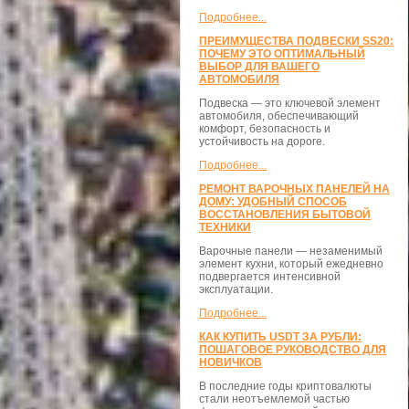
Подробнее...
ПРЕИМУЩЕСТВА ПОДВЕСКИ SS20:
ПОЧЕМУ ЭТО ОПТИМАЛЬНЫЙ
ВЫБОР ДЛЯ ВАШЕГО
АВТОМОБИЛЯ
Подвеска — это ключевой элемент
автомобиля, обеспечивающий
комфорт, безопасность и
устойчивость на дороге.
Подробнее...
РЕМОНТ ВАРОЧНЫХ ПАНЕЛЕЙ НА
ДОМУ: УДОБНЫЙ СПОСОБ
ВОССТАНОВЛЕНИЯ БЫТОВОЙ
ТЕХНИКИ
Варочные панели — незаменимый
элемент кухни, который ежедневно
подвергается интенсивной
эксплуатации.
Подробнее...
КАК КУПИТЬ USDT ЗА РУБЛИ:
ПОШАГОВОЕ РУКОВОДСТВО ДЛЯ
НОВИЧКОВ
В последние годы криптовалюты
стали неотъемлемой частью