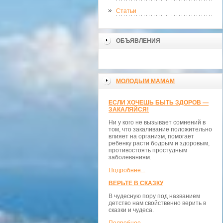
Статьи
ОБЪЯВЛЕНИЯ
МОЛОДЫМ МАМАМ
ЕСЛИ ХОЧЕШЬ БЫТЬ ЗДОРОВ —
ЗАКАЛЯЙСЯ!
Ни у кого не вызывает сомнений в
том, что закаливание положительно
влияет на организм, помогает
ребенку расти бодрым и здоровым,
противостоять простудным
заболеваниям.
Подробнее...
ВЕРЬТЕ В СКАЗКУ
В чудесную пору под названием
детство нам свойственно верить в
сказки и чудеса.