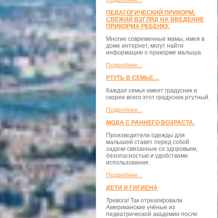
Подробнее...
ПЕДАГОГИЧЕСКИЙ ПРИКОРМ.
СВЕЖИЙ ВЗГЛЯД НА ВВЕДЕНИЕ
ПРИКОРМА РЕБЕНКУ.
Многие современные мамы, имея в
доме интернет, могут найти
информацию о прикорме малыша.
Подробнее...
РТУТЬ В СЕМЬЕ…
Каждая семья имеет градусник и
скорее всего этот градусник ртутный.
Подробнее...
МОДА С РАННЕГО ВОЗРАСТА.
Производители одежды для
малышей ставят перед собой
задачи связанные со здоровьем,
безопасностью и удобствами
использования.
Подробнее...
ДЕТИ И ГИГИЕНА
Тревога! Так отреагировали
Американские учёные из
педиатрической академии после