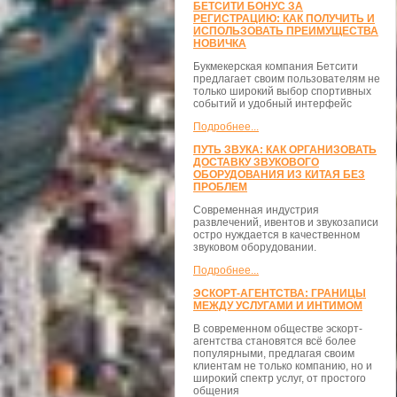
БЕТСИТИ БОНУС ЗА
РЕГИСТРАЦИЮ: КАК ПОЛУЧИТЬ И
ИСПОЛЬЗОВАТЬ ПРЕИМУЩЕСТВА
НОВИЧКА
Букмекерская компания Бетсити
предлагает своим пользователям не
только широкий выбор спортивных
событий и удобный интерфейс
Подробнее...
ПУТЬ ЗВУКА: КАК ОРГАНИЗОВАТЬ
ДОСТАВКУ ЗВУКОВОГО
ОБОРУДОВАНИЯ ИЗ КИТАЯ БЕЗ
ПРОБЛЕМ
Современная индустрия
развлечений, ивентов и звукозаписи
остро нуждается в качественном
звуковом оборудовании.
Подробнее...
ЭСКОРТ-АГЕНТСТВА: ГРАНИЦЫ
МЕЖДУ УСЛУГАМИ И ИНТИМОМ
В современном обществе эскорт-
агентства становятся всё более
популярными, предлагая своим
клиентам не только компанию, но и
широкий спектр услуг, от простого
общения