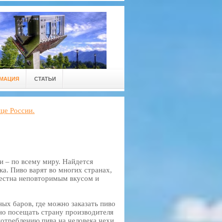
РМАЦИЯ
СТАТЬИ
це России.
и – по всему миру. Найдется
ка. Пиво варят во многих странах,
вестна неповторимым вкусом и
ных баров, где можно заказать пиво
но посещать страну производителя
потреблению пива на человека чехи