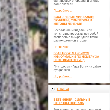
финансовых операций, и многие
пользователи
Подробнее...
ВОСПАЛЕНИЕ МИНДАЛИН:
ПРИЧИНЫ, СИМПТОМЫ И
МЕТОДЫ ЛЕЧЕНИЯ
Воспаление миндалин, или
тонзиллит, представляет собой
воспаление лимфоидной ткани,
расположенной в горле.
Подробнее...
ГЛАЗ БОГА: МАКСИМУМ
ИНФОРМАЦИИ ПО НОМЕРУ ЗА
НЕСКОЛЬКО СЕКУНД
Платформа «Глаз Бога» на сайте
eyegod.tech
Подробнее...
СТАТЬИ
БЕТВИННЕР - СИЛЬНЫЕ
СТОРОНЫ ПОРТАЛА
Это именно тот вариант, который