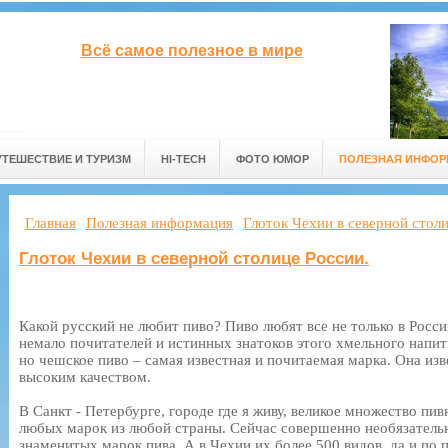
Всё самое полезное в мире
УТЕШЕСТВИЕ И ТУРИЗМ
HI-TECH
ФОТО ЮМОР
ПОЛЕЗНАЯ ИНФО
Главная
Полезная информация
Глоток Чехии в северной столи
Глоток Чехии в северной столице России.
Какой русский не любит пиво? Пиво любят все не только в Росси
немало почитателей и истинных знатоков этого хмельного напит
но чешское пиво – самая известная и почитаемая марка. Она из
высоким качеством.
В Санкт - Петербурге, городе где я живу, великое множество пив
любых марок из любой страны. Сейчас совершенно необязатель
знаменитых марок пива. А в Чехии их более 500 видов, да и по 