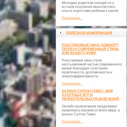
Молодые родители находятся у
истоков получения многолетнего
опыта подготовки ребёнка к школе.
Подробнее...
ПОЛЕЗНАЯ ИНФОРМАЦИЯ
ПЛАСТИКОВЫЕ ОКНА: КОМФОРТ,
ТЕПЛО И СОВРЕМЕННЫЙ СТИЛЬ
ДЛЯ ВАШЕГО ДОМА
Пластиковые окна стали
неотъемлемой частью современного
жилья благодаря сочетанию
практичности, долговечности и
энергоэффективности.
Подробнее...
КАЗИНО СУЛТАН ГАМЕС: МИР
АЗАРТНЫХ ИГР И
УВЛЕКАТЕЛЬНЫХ РАЗВЛЕЧЕНИЙ
Онлайн-развлечения продолжают
привлекать игроков со всего мира, а
казино Султан Гамес
Подробнее...