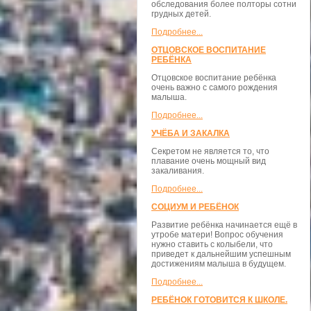
обследования более полторы сотни
грудных детей.
Подробнее...
ОТЦОВСКОЕ ВОСПИТАНИЕ
РЕБЁНКА
Отцовское воспитание ребёнка
очень важно с самого рождения
малыша.
Подробнее...
УЧЁБА И ЗАКАЛКА
Секретом не является то, что
плавание очень мощный вид
закаливания.
Подробнее...
СОЦИУМ И РЕБЁНОК
Развитие ребёнка начинается ещё в
утробе матери! Вопрос обучения
нужно ставить с колыбели, что
приведет к дальнейшим успешным
достижениям малыша в будущем.
Подробнее...
РЕБЁНОК ГОТОВИТСЯ К ШКОЛЕ.