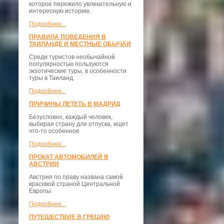
которое пережило увлекательную и
интересную историю.
Подробнее...
ПРАВИЛА ПОВЕДЕНИЯ В
ТАИЛАНДЕ И МЕСТНЫЕ ОБЫЧАИ
Среди туристов необычайной
популярностью пользуются
экзотические туры, в особенности
туры в Таиланд.
Подробнее...
ПРИЧИНЫ ЛЕТЕТЬ В МАДРИД
Безусловно, каждый человек,
выбирая страну для отпуска, ищет
что-то особенное
Подробнее...
ПРОКАТ АВТОМОБИЛЕЙ В
АВСТРИИ
Австрия по праву названа самой
красивой страной Центральной
Европы.
Подробнее...
ПУТЕШЕСТВИЕ В ГРЕЦИЮ