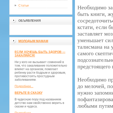
Статьи
Необходимо за
быть книги, ж
сосредоточить
ОБЪЯВЛЕНИЯ
кстати, если б
заставляет мо
уменьшает сил
МОЛОДЫМ МАМАМ
талисмана на 
ЕСЛИ ХОЧЕШЬ БЫТЬ ЗДОРОВ —
самого скепти
ЗАКАЛЯЙСЯ!
подсознательн
Ни у кого не вызывает сомнений в
предстоящего 
том, что закаливание положительно
влияет на организм, помогает
ребенку расти бодрым и здоровым,
противостоять простудным
Необходимо пр
заболеваниям.
до мелочей, п
Подробнее...
нужно запомни
ВЕРЬТЕ В СКАЗКУ
пофантазирова
В чудесную пору под названием
детство нам свойственно верить в
любыми путями
сказки и чудеса.