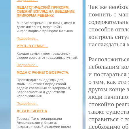
Подробнее...
Так же необхо
ПЕДАГОГИЧЕСКИЙ ПРИКОРМ.
СВЕЖИЙ ВЗГЛЯД НА ВВЕДЕНИЕ
помнить о ман
ПРИКОРМА РЕБЕНКУ.
содержательны
Многие современные мамы, имея в
доме интернет, могут найти
способов отвле
информацию о прикорме малыша.
контроль ситу
Подробнее...
наслаждаться 
РТУТЬ В СЕМЬЕ…
Каждая семья имеет градусник и
скорее всего этот градусник ртутный.
Расположиться 
Подробнее...
небольшим кол
МОДА С РАННЕГО ВОЗРАСТА.
и постараться 
Производители одежды для
о том, как это
малышей ставят перед собой
другом конце з
задачи связанные со здоровьем,
безопасностью и удобствами
люди начинают
использования.
спокойно реаг
Подробнее...
также существ
ДЕТИ И ГИГИЕНА
справиться с 
Тревога! Так отреагировали
Американские учёные из
необходимо об
педиатрической академии после