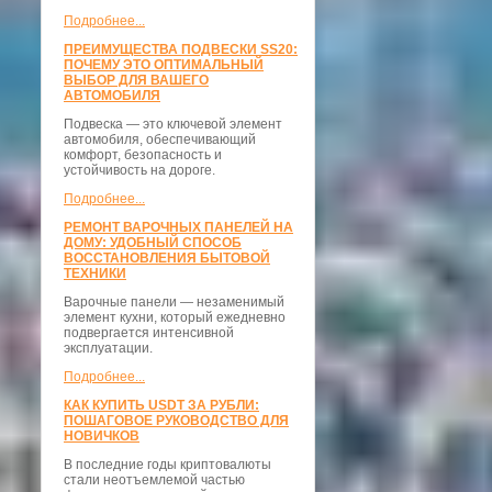
Подробнее...
ПРЕИМУЩЕСТВА ПОДВЕСКИ SS20:
ПОЧЕМУ ЭТО ОПТИМАЛЬНЫЙ
ВЫБОР ДЛЯ ВАШЕГО
АВТОМОБИЛЯ
Подвеска — это ключевой элемент
автомобиля, обеспечивающий
комфорт, безопасность и
устойчивость на дороге.
Подробнее...
РЕМОНТ ВАРОЧНЫХ ПАНЕЛЕЙ НА
ДОМУ: УДОБНЫЙ СПОСОБ
ВОССТАНОВЛЕНИЯ БЫТОВОЙ
ТЕХНИКИ
Варочные панели — незаменимый
элемент кухни, который ежедневно
подвергается интенсивной
эксплуатации.
Подробнее...
КАК КУПИТЬ USDT ЗА РУБЛИ:
ПОШАГОВОЕ РУКОВОДСТВО ДЛЯ
НОВИЧКОВ
В последние годы криптовалюты
стали неотъемлемой частью