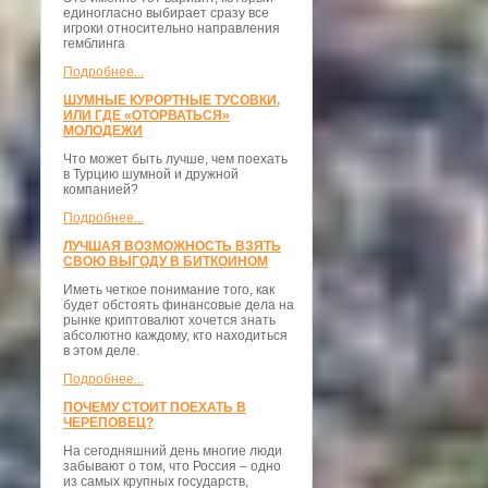
единогласно выбирает сразу все
игроки относительно направления
гемблинга
Подробнее...
ШУМНЫЕ КУРОРТНЫЕ ТУСОВКИ,
ИЛИ ГДЕ «ОТОРВАТЬСЯ»
МОЛОДЕЖИ
Что может быть лучше, чем поехать
в Турцию шумной и дружной
компанией?
Подробнее...
ЛУЧШАЯ ВОЗМОЖНОСТЬ ВЗЯТЬ
СВОЮ ВЫГОДУ В БИТКОИНОМ
Иметь четкое понимание того, как
будет обстоять финансовые дела на
рынке криптовалют хочется знать
абсолютно каждому, кто находиться
в этом деле.
Подробнее...
ПОЧЕМУ СТОИТ ПОЕХАТЬ В
ЧЕРЕПОВЕЦ?
На сегодняшний день многие люди
забывают о том, что Россия – одно
из самых крупных государств,