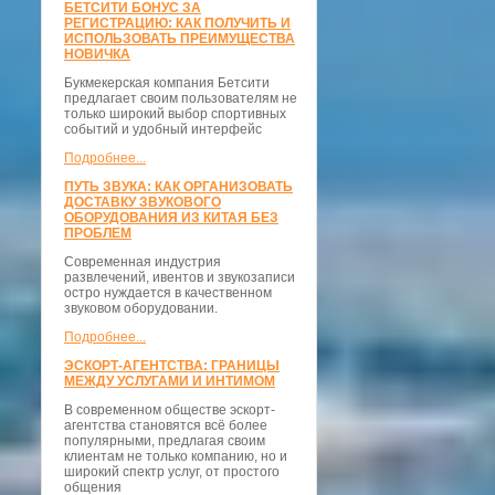
БЕТСИТИ БОНУС ЗА
РЕГИСТРАЦИЮ: КАК ПОЛУЧИТЬ И
ИСПОЛЬЗОВАТЬ ПРЕИМУЩЕСТВА
НОВИЧКА
Букмекерская компания Бетсити
предлагает своим пользователям не
только широкий выбор спортивных
событий и удобный интерфейс
Подробнее...
ПУТЬ ЗВУКА: КАК ОРГАНИЗОВАТЬ
ДОСТАВКУ ЗВУКОВОГО
ОБОРУДОВАНИЯ ИЗ КИТАЯ БЕЗ
ПРОБЛЕМ
Современная индустрия
развлечений, ивентов и звукозаписи
остро нуждается в качественном
звуковом оборудовании.
Подробнее...
ЭСКОРТ-АГЕНТСТВА: ГРАНИЦЫ
МЕЖДУ УСЛУГАМИ И ИНТИМОМ
В современном обществе эскорт-
агентства становятся всё более
популярными, предлагая своим
клиентам не только компанию, но и
широкий спектр услуг, от простого
общения