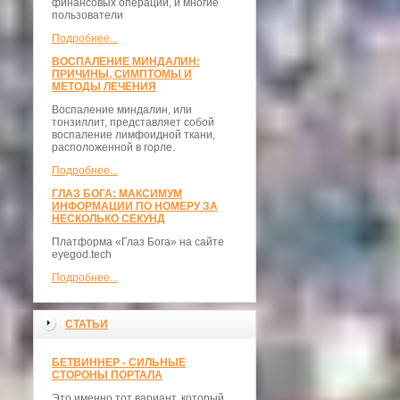
финансовых операций, и многие
пользователи
Подробнее...
ВОСПАЛЕНИЕ МИНДАЛИН:
ПРИЧИНЫ, СИМПТОМЫ И
МЕТОДЫ ЛЕЧЕНИЯ
Воспаление миндалин, или
тонзиллит, представляет собой
воспаление лимфоидной ткани,
расположенной в горле.
Подробнее...
ГЛАЗ БОГА: МАКСИМУМ
ИНФОРМАЦИИ ПО НОМЕРУ ЗА
НЕСКОЛЬКО СЕКУНД
Платформа «Глаз Бога» на сайте
eyegod.tech
Подробнее...
СТАТЬИ
БЕТВИННЕР - СИЛЬНЫЕ
СТОРОНЫ ПОРТАЛА
Это именно тот вариант, который