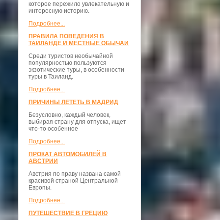
которое пережило увлекательную и
интересную историю.
Подробнее...
ПРАВИЛА ПОВЕДЕНИЯ В
ТАИЛАНДЕ И МЕСТНЫЕ ОБЫЧАИ
Среди туристов необычайной
популярностью пользуются
экзотические туры, в особенности
туры в Таиланд.
Подробнее...
ПРИЧИНЫ ЛЕТЕТЬ В МАДРИД
Безусловно, каждый человек,
выбирая страну для отпуска, ищет
что-то особенное
Подробнее...
ПРОКАТ АВТОМОБИЛЕЙ В
АВСТРИИ
Австрия по праву названа самой
красивой страной Центральной
Европы.
Подробнее...
ПУТЕШЕСТВИЕ В ГРЕЦИЮ