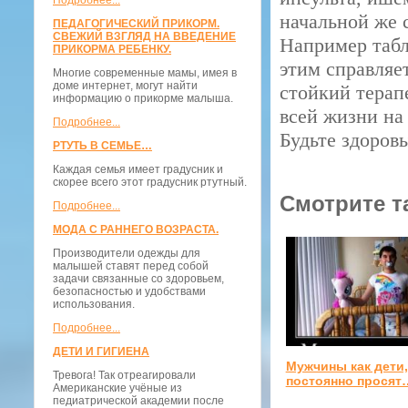
Подробнее...
начальной же 
ПЕДАГОГИЧЕСКИЙ ПРИКОРМ.
СВЕЖИЙ ВЗГЛЯД НА ВВЕДЕНИЕ
Например таб
ПРИКОРМА РЕБЕНКУ.
этим справляе
Многие современные мамы, имея в
доме интернет, могут найти
стойкий терап
информацию о прикорме малыша.
всей жизни на
Подробнее...
Будьте здоров
РТУТЬ В СЕМЬЕ…
Каждая семья имеет градусник и
скорее всего этот градусник ртутный.
Смотрите т
Подробнее...
МОДА С РАННЕГО ВОЗРАСТА.
Производители одежды для
малышей ставят перед собой
задачи связанные со здоровьем,
безопасностью и удобствами
использования.
Подробнее...
ДЕТИ И ГИГИЕНА
Мужчины как дети,
Тревога! Так отреагировали
постоянно просят
Американские учёные из
педиатрической академии после