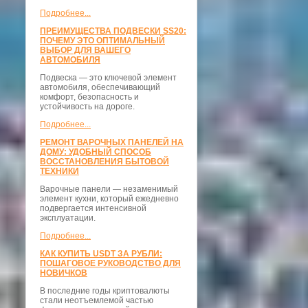
Подробнее...
ПРЕИМУЩЕСТВА ПОДВЕСКИ SS20:
ПОЧЕМУ ЭТО ОПТИМАЛЬНЫЙ
ВЫБОР ДЛЯ ВАШЕГО
АВТОМОБИЛЯ
Подвеска — это ключевой элемент
автомобиля, обеспечивающий
комфорт, безопасность и
устойчивость на дороге.
Подробнее...
РЕМОНТ ВАРОЧНЫХ ПАНЕЛЕЙ НА
ДОМУ: УДОБНЫЙ СПОСОБ
ВОССТАНОВЛЕНИЯ БЫТОВОЙ
ТЕХНИКИ
Варочные панели — незаменимый
элемент кухни, который ежедневно
подвергается интенсивной
эксплуатации.
Подробнее...
КАК КУПИТЬ USDT ЗА РУБЛИ:
ПОШАГОВОЕ РУКОВОДСТВО ДЛЯ
НОВИЧКОВ
В последние годы криптовалюты
стали неотъемлемой частью