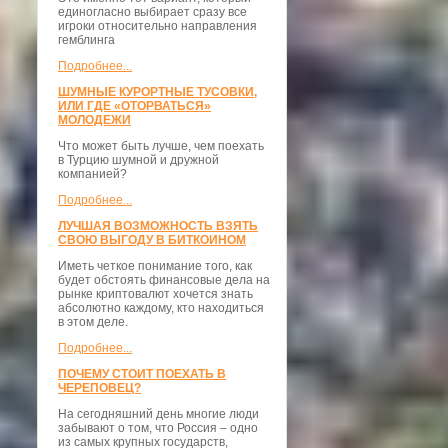
единогласно выбирает сразу все
игроки относительно направления
гемблинга
Подробнее...
ШУМНЫЕ КУРОРТНЫЕ ТУСОВКИ,
ИЛИ ГДЕ «ОТОРВАТЬСЯ»
МОЛОДЕЖИ
Что может быть лучше, чем поехать
в Турцию шумной и дружной
компанией?
Подробнее...
ЛУЧШАЯ ВОЗМОЖНОСТЬ ВЗЯТЬ
СВОЮ ВЫГОДУ В БИТКОИНОМ
Иметь четкое понимание того, как
будет обстоять финансовые дела на
рынке криптовалют хочется знать
абсолютно каждому, кто находиться
в этом деле.
Подробнее...
ПОЧЕМУ СТОИТ ПОЕХАТЬ В
ЧЕРЕПОВЕЦ?
На сегодняшний день многие люди
забывают о том, что Россия – одно
из самых крупных государств,