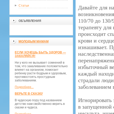
Статьи
Давайте для н
возникновения
110/70 до 130/
ОБЪЯВЛЕНИЯ
терапевту для
происходит сп
крови и сердц
МОЛОДЫМ МАМАМ
изнашивает. П
ЕСЛИ ХОЧЕШЬ БЫТЬ ЗДОРОВ —
наследственна
ЗАКАЛЯЙСЯ!
перенапряжени
Ни у кого не вызывает сомнений в
избыточный ве
том, что закаливание положительно
влияет на организм, помогает
каждый находи
ребенку расти бодрым и здоровым,
противостоять простудным
страдали люди
заболеваниям.
заболеванием 
Подробнее...
ВЕРЬТЕ В СКАЗКУ
Игнорировать 
В чудесную пору под названием
детство нам свойственно верить в
в запущенной 
сказки и чудеса.
инсульта, ише