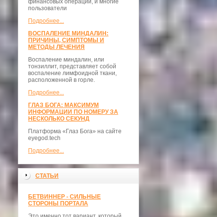
финансовых операций, и многие
пользователи
Подробнее...
ВОСПАЛЕНИЕ МИНДАЛИН:
ПРИЧИНЫ, СИМПТОМЫ И
МЕТОДЫ ЛЕЧЕНИЯ
Воспаление миндалин, или
тонзиллит, представляет собой
воспаление лимфоидной ткани,
расположенной в горле.
Подробнее...
ГЛАЗ БОГА: МАКСИМУМ
ИНФОРМАЦИИ ПО НОМЕРУ ЗА
НЕСКОЛЬКО СЕКУНД
Платформа «Глаз Бога» на сайте
eyegod.tech
Подробнее...
СТАТЬИ
БЕТВИННЕР - СИЛЬНЫЕ
СТОРОНЫ ПОРТАЛА
Это именно тот вариант, который