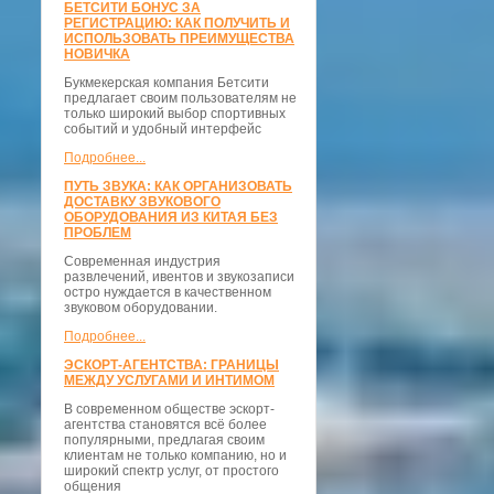
БЕТСИТИ БОНУС ЗА
РЕГИСТРАЦИЮ: КАК ПОЛУЧИТЬ И
ИСПОЛЬЗОВАТЬ ПРЕИМУЩЕСТВА
НОВИЧКА
Букмекерская компания Бетсити
предлагает своим пользователям не
только широкий выбор спортивных
событий и удобный интерфейс
Подробнее...
ПУТЬ ЗВУКА: КАК ОРГАНИЗОВАТЬ
ДОСТАВКУ ЗВУКОВОГО
ОБОРУДОВАНИЯ ИЗ КИТАЯ БЕЗ
ПРОБЛЕМ
Современная индустрия
развлечений, ивентов и звукозаписи
остро нуждается в качественном
звуковом оборудовании.
Подробнее...
ЭСКОРТ-АГЕНТСТВА: ГРАНИЦЫ
МЕЖДУ УСЛУГАМИ И ИНТИМОМ
В современном обществе эскорт-
агентства становятся всё более
популярными, предлагая своим
клиентам не только компанию, но и
широкий спектр услуг, от простого
общения