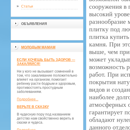
сооружения в 
Статьи
высокий урове
разнообразие 
ОБЪЯВЛЕНИЯ
плитку под лю
плитка купить
камня. При эт
МОЛОДЫМ МАМАМ
выше, чем при
может укладыв
ЕСЛИ ХОЧЕШЬ БЫТЬ ЗДОРОВ —
ЗАКАЛЯЙСЯ!
возможность р
Ни у кого не вызывает сомнений в
работ. При ис
том, что закаливание положительно
влияет на организм, помогает
покрытия нату
ребенку расти бодрым и здоровым,
противостоять простудным
видов и созда
заболеваниям.
наиболее долг
Подробнее...
атмосферных о
ВЕРЬТЕ В СКАЗКУ
гарантирует п
В чудесную пору под названием
обладают нуле
детство нам свойственно верить в
сказки и чудеса.
данного отдел