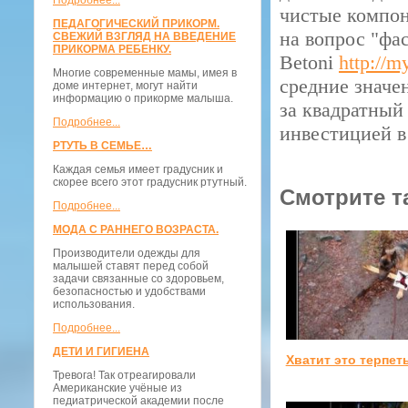
Подробнее...
чистые компон
ПЕДАГОГИЧЕСКИЙ ПРИКОРМ.
на вопрос "фа
СВЕЖИЙ ВЗГЛЯД НА ВВЕДЕНИЕ
ПРИКОРМА РЕБЕНКУ.
Betoni
http://m
Многие современные мамы, имея в
средние значен
доме интернет, могут найти
информацию о прикорме малыша.
за квадратный
Подробнее...
инвестицией в
РТУТЬ В СЕМЬЕ…
Каждая семья имеет градусник и
скорее всего этот градусник ртутный.
Смотрите т
Подробнее...
МОДА С РАННЕГО ВОЗРАСТА.
Производители одежды для
малышей ставят перед собой
задачи связанные со здоровьем,
безопасностью и удобствами
использования.
Подробнее...
ДЕТИ И ГИГИЕНА
Хватит это терпет
Тревога! Так отреагировали
Американские учёные из
педиатрической академии после