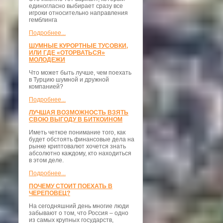
единогласно выбирает сразу все
игроки относительно направления
гемблинга
Подробнее...
ШУМНЫЕ КУРОРТНЫЕ ТУСОВКИ,
ИЛИ ГДЕ «ОТОРВАТЬСЯ»
МОЛОДЕЖИ
Что может быть лучше, чем поехать
в Турцию шумной и дружной
компанией?
Подробнее...
ЛУЧШАЯ ВОЗМОЖНОСТЬ ВЗЯТЬ
СВОЮ ВЫГОДУ В БИТКОИНОМ
Иметь четкое понимание того, как
будет обстоять финансовые дела на
рынке криптовалют хочется знать
абсолютно каждому, кто находиться
в этом деле.
Подробнее...
ПОЧЕМУ СТОИТ ПОЕХАТЬ В
ЧЕРЕПОВЕЦ?
На сегодняшний день многие люди
забывают о том, что Россия – одно
из самых крупных государств,