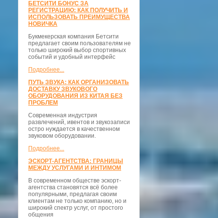
БЕТСИТИ БОНУС ЗА
РЕГИСТРАЦИЮ: КАК ПОЛУЧИТЬ И
ИСПОЛЬЗОВАТЬ ПРЕИМУЩЕСТВА
НОВИЧКА
Букмекерская компания Бетсити
предлагает своим пользователям не
только широкий выбор спортивных
событий и удобный интерфейс
Подробнее...
ПУТЬ ЗВУКА: КАК ОРГАНИЗОВАТЬ
ДОСТАВКУ ЗВУКОВОГО
ОБОРУДОВАНИЯ ИЗ КИТАЯ БЕЗ
ПРОБЛЕМ
Современная индустрия
развлечений, ивентов и звукозаписи
остро нуждается в качественном
звуковом оборудовании.
Подробнее...
ЭСКОРТ-АГЕНТСТВА: ГРАНИЦЫ
МЕЖДУ УСЛУГАМИ И ИНТИМОМ
В современном обществе эскорт-
агентства становятся всё более
популярными, предлагая своим
клиентам не только компанию, но и
широкий спектр услуг, от простого
общения