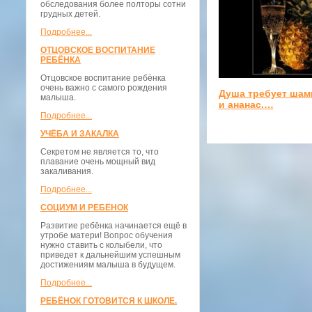
обследования более полторы сотни
грудных детей.
Подробнее...
ОТЦОВСКОЕ ВОСПИТАНИЕ
РЕБЁНКА
Отцовское воспитание ребёнка
очень важно с самого рождения
Душа требует шам
малыша.
и ананас.…
Подробнее...
УЧЁБА И ЗАКАЛКА
Секретом не является то, что
плавание очень мощный вид
закаливания.
Подробнее...
СОЦИУМ И РЕБЁНОК
Развитие ребёнка начинается ещё в
утробе матери! Вопрос обучения
нужно ставить с колыбели, что
приведет к дальнейшим успешным
достижениям малыша в будущем.
Подробнее...
РЕБЁНОК ГОТОВИТСЯ К ШКОЛЕ.