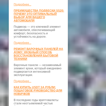
Подробнее...
ПРЕИМУЩЕСТВА ПОДВЕСКИ SS20:
ПОЧЕМУ ЭТО ОПТИМАЛЬНЫЙ
ВЫБОР ДЛЯ ВАШЕГО
АВТОМОБИЛЯ
Подвеска — это ключевой элемент
автомобиля, обеспечивающий
комфорт, безопасность и
устойчивость на дороге.
Подробнее...
РЕМОНТ ВАРОЧНЫХ ПАНЕЛЕЙ НА
ДОМУ: УДОБНЫЙ СПОСОБ
ВОССТАНОВЛЕНИЯ БЫТОВОЙ
ТЕХНИКИ
Варочные панели — незаменимый
элемент кухни, который ежедневно
подвергается интенсивной
эксплуатации.
Подробнее...
КАК КУПИТЬ USDT ЗА РУБЛИ:
ПОШАГОВОЕ РУКОВОДСТВО ДЛЯ
НОВИЧКОВ
В последние годы криптовалюты
стали неотъемлемой частью