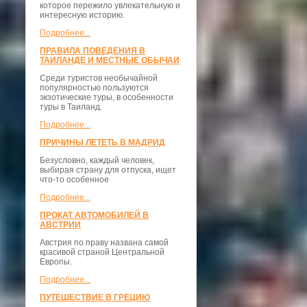
которое пережило увлекательную и
интересную историю.
Подробнее...
ПРАВИЛА ПОВЕДЕНИЯ В
ТАИЛАНДЕ И МЕСТНЫЕ ОБЫЧАИ
Среди туристов необычайной
популярностью пользуются
экзотические туры, в особенности
туры в Таиланд.
Подробнее...
ПРИЧИНЫ ЛЕТЕТЬ В МАДРИД
Безусловно, каждый человек,
выбирая страну для отпуска, ищет
что-то особенное
Подробнее...
ПРОКАТ АВТОМОБИЛЕЙ В
АВСТРИИ
Австрия по праву названа самой
красивой страной Центральной
Европы.
Подробнее...
ПУТЕШЕСТВИЕ В ГРЕЦИЮ