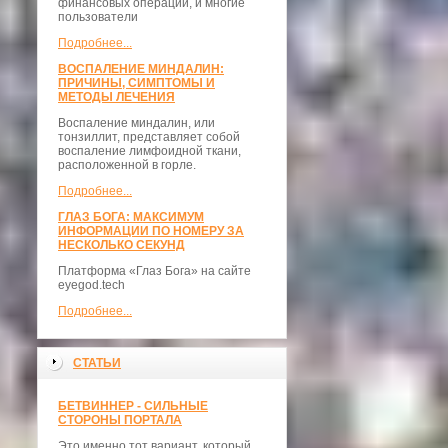
финансовых операций, и многие
пользователи
Подробнее...
ВОСПАЛЕНИЕ МИНДАЛИН:
ПРИЧИНЫ, СИМПТОМЫ И
МЕТОДЫ ЛЕЧЕНИЯ
Воспаление миндалин, или
тонзиллит, представляет собой
воспаление лимфоидной ткани,
расположенной в горле.
Подробнее...
ГЛАЗ БОГА: МАКСИМУМ
ИНФОРМАЦИИ ПО НОМЕРУ ЗА
НЕСКОЛЬКО СЕКУНД
Платформа «Глаз Бога» на сайте
eyegod.tech
Подробнее...
СТАТЬИ
БЕТВИННЕР - СИЛЬНЫЕ
СТОРОНЫ ПОРТАЛА
Это именно тот вариант, который