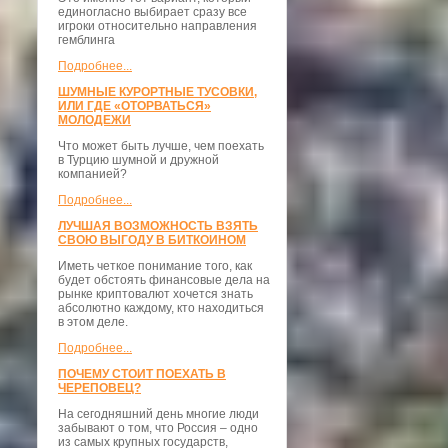
единогласно выбирает сразу все
игроки относительно направления
гемблинга
Подробнее...
ШУМНЫЕ КУРОРТНЫЕ ТУСОВКИ,
ИЛИ ГДЕ «ОТОРВАТЬСЯ»
МОЛОДЕЖИ
Что может быть лучше, чем поехать
в Турцию шумной и дружной
компанией?
Подробнее...
ЛУЧШАЯ ВОЗМОЖНОСТЬ ВЗЯТЬ
СВОЮ ВЫГОДУ В БИТКОИНОМ
Иметь четкое понимание того, как
будет обстоять финансовые дела на
рынке криптовалют хочется знать
абсолютно каждому, кто находиться
в этом деле.
Подробнее...
ПОЧЕМУ СТОИТ ПОЕХАТЬ В
ЧЕРЕПОВЕЦ?
На сегодняшний день многие люди
забывают о том, что Россия – одно
из самых крупных государств,