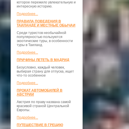
которое пережило увлекательную и
интересную историю.
Подробнее...
ПРАВИЛА ПОВЕДЕНИЯ В
ТАИЛАНДЕ И МЕСТНЫЕ ОБЫЧАИ
Среди туристов необычайной
популярностью пользуются
экзотические туры, в особенности
туры в Таиланд.
Подробнее...
ПРИЧИНЫ ЛЕТЕТЬ В МАДРИД
Безусловно, каждый человек,
выбирая страну для отпуска, ищет
что-то особенное
Подробнее...
ПРОКАТ АВТОМОБИЛЕЙ В
АВСТРИИ
Австрия по праву названа самой
красивой страной Центральной
Европы.
Подробнее...
ПУТЕШЕСТВИЕ В ГРЕЦИЮ