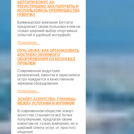
БЕТСИТИ БОНУС ЗА
РЕГИСТРАЦИЮ: КАК ПОЛУЧИТЬ И
ИСПОЛЬЗОВАТЬ ПРЕИМУЩЕСТВА
НОВИЧКА
Букмекерская компания Бетсити
предлагает своим пользователям не
только широкий выбор спортивных
событий и удобный интерфейс
Подробнее...
ПУТЬ ЗВУКА: КАК ОРГАНИЗОВАТЬ
ДОСТАВКУ ЗВУКОВОГО
ОБОРУДОВАНИЯ ИЗ КИТАЯ БЕЗ
ПРОБЛЕМ
Современная индустрия
развлечений, ивентов и звукозаписи
остро нуждается в качественном
звуковом оборудовании.
Подробнее...
ЭСКОРТ-АГЕНТСТВА: ГРАНИЦЫ
МЕЖДУ УСЛУГАМИ И ИНТИМОМ
В современном обществе эскорт-
агентства становятся всё более
популярными, предлагая своим
клиентам не только компанию, но и
широкий спектр услуг, от простого
общения