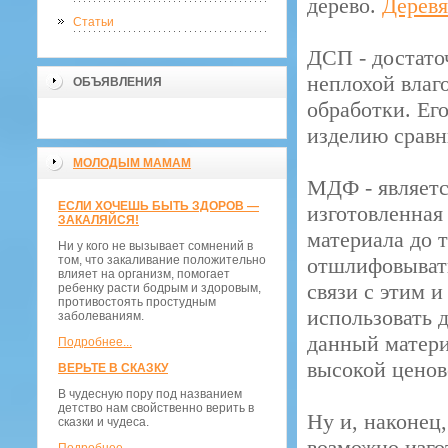
дерево.
Деревя
Статьи
ДСП - достато
неплохой влаг
ОБЪЯВЛЕНИЯ
обработки. Ег
изделию сравн
МОЛОДЫМ МАМАМ
МДФ - являетс
ЕСЛИ ХОЧЕШЬ БЫТЬ ЗДОРОВ —
изготовленная
ЗАКАЛЯЙСЯ!
материала до 
Ни у кого не вызывает сомнений в
том, что закаливание положительно
отшлифовывать
влияет на организм, помогает
связи с этим 
ребенку расти бодрым и здоровым,
противостоять простудным
использовать 
заболеваниям.
данный матери
Подробнее...
высокой ценов
ВЕРЬТЕ В СКАЗКУ
В чудесную пору под названием
детство нам свойственно верить в
Ну и, наконец
сказки и чудеса.
возможно изго