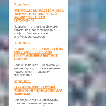
Подробнее...
ПРЕИМУЩЕСТВА ПОДВЕСКИ SS20:
ПОЧЕМУ ЭТО ОПТИМАЛЬНЫЙ
ВЫБОР ДЛЯ ВАШЕГО
АВТОМОБИЛЯ
Подвеска — это ключевой элемент
автомобиля, обеспечивающий
комфорт, безопасность и
устойчивость на дороге.
Подробнее...
РЕМОНТ ВАРОЧНЫХ ПАНЕЛЕЙ НА
ДОМУ: УДОБНЫЙ СПОСОБ
ВОССТАНОВЛЕНИЯ БЫТОВОЙ
ТЕХНИКИ
Варочные панели — незаменимый
элемент кухни, который ежедневно
подвергается интенсивной
эксплуатации.
Подробнее...
КАК КУПИТЬ USDT ЗА РУБЛИ:
ПОШАГОВОЕ РУКОВОДСТВО ДЛЯ
НОВИЧКОВ
В последние годы криптовалюты
стали неотъемлемой частью