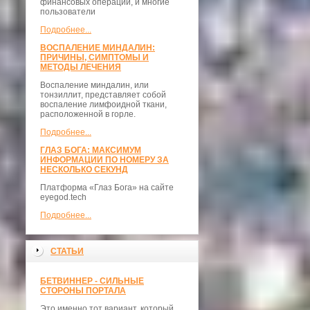
финансовых операций, и многие
пользователи
Подробнее...
ВОСПАЛЕНИЕ МИНДАЛИН:
ПРИЧИНЫ, СИМПТОМЫ И
МЕТОДЫ ЛЕЧЕНИЯ
Воспаление миндалин, или
тонзиллит, представляет собой
воспаление лимфоидной ткани,
расположенной в горле.
Подробнее...
ГЛАЗ БОГА: МАКСИМУМ
ИНФОРМАЦИИ ПО НОМЕРУ ЗА
НЕСКОЛЬКО СЕКУНД
Платформа «Глаз Бога» на сайте
eyegod.tech
Подробнее...
СТАТЬИ
БЕТВИННЕР - СИЛЬНЫЕ
СТОРОНЫ ПОРТАЛА
Это именно тот вариант, который