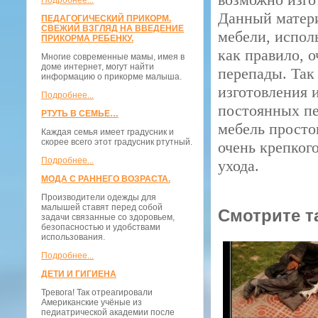
Подробнее...
Данный матери
ПЕДАГОГИЧЕСКИЙ ПРИКОРМ.
СВЕЖИЙ ВЗГЛЯД НА ВВЕДЕНИЕ
мебели, испол
ПРИКОРМА РЕБЕНКУ.
как правило, 
Многие современные мамы, имея в
доме интернет, могут найти
перепады. Так 
информацию о прикорме малыша.
изготовления 
Подробнее...
постоянных пе
РТУТЬ В СЕМЬЕ…
мебель простои
Каждая семья имеет градусник и
скорее всего этот градусник ртутный.
очень крепкого
Подробнее...
ухода.
МОДА С РАННЕГО ВОЗРАСТА.
Производители одежды для
малышей ставят перед собой
Смотрите т
задачи связанные со здоровьем,
безопасностью и удобствами
использования.
Подробнее...
ДЕТИ И ГИГИЕНА
Тревога! Так отреагировали
Американские учёные из
педиатрической академии после