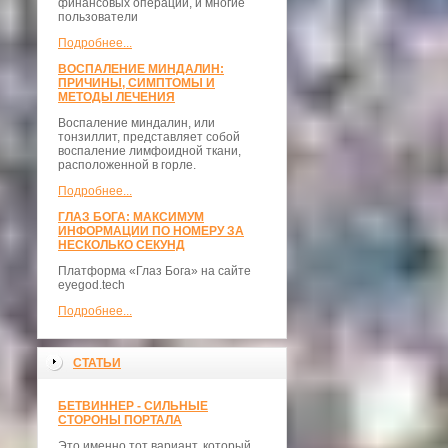
финансовых операций, и многие
пользователи
Подробнее...
ВОСПАЛЕНИЕ МИНДАЛИН:
ПРИЧИНЫ, СИМПТОМЫ И
МЕТОДЫ ЛЕЧЕНИЯ
Воспаление миндалин, или
тонзиллит, представляет собой
воспаление лимфоидной ткани,
расположенной в горле.
Подробнее...
ГЛАЗ БОГА: МАКСИМУМ
ИНФОРМАЦИИ ПО НОМЕРУ ЗА
НЕСКОЛЬКО СЕКУНД
Платформа «Глаз Бога» на сайте
eyegod.tech
Подробнее...
СТАТЬИ
БЕТВИННЕР - СИЛЬНЫЕ
СТОРОНЫ ПОРТАЛА
Это именно тот вариант, который