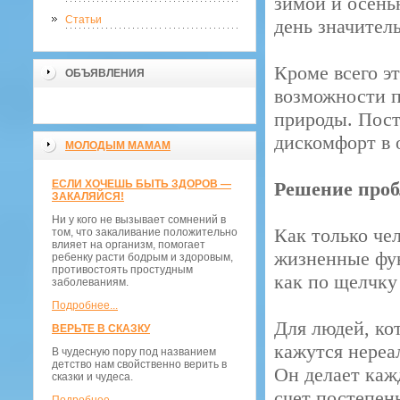
зимой и осень
Статьи
день значител
Кроме всего э
ОБЪЯВЛЕНИЯ
возможности п
природы. Пос
дискомфорт в 
МОЛОДЫМ МАМАМ
ЕСЛИ ХОЧЕШЬ БЫТЬ ЗДОРОВ —
Решение проб
ЗАКАЛЯЙСЯ!
Ни у кого не вызывает сомнений в
Как только чел
том, что закаливание положительно
влияет на организм, помогает
жизненные фун
ребенку расти бодрым и здоровым,
противостоять простудным
как по щелчку
заболеваниям.
Подробнее...
Для людей, ко
ВЕРЬТЕ В СКАЗКУ
кажутся нере
В чудесную пору под названием
детство нам свойственно верить в
Он делает каж
сказки и чудеса.
счет постепенн