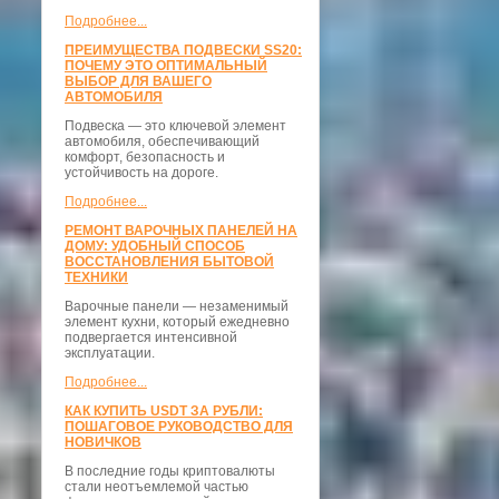
Подробнее...
ПРЕИМУЩЕСТВА ПОДВЕСКИ SS20:
ПОЧЕМУ ЭТО ОПТИМАЛЬНЫЙ
ВЫБОР ДЛЯ ВАШЕГО
АВТОМОБИЛЯ
Подвеска — это ключевой элемент
автомобиля, обеспечивающий
комфорт, безопасность и
устойчивость на дороге.
Подробнее...
РЕМОНТ ВАРОЧНЫХ ПАНЕЛЕЙ НА
ДОМУ: УДОБНЫЙ СПОСОБ
ВОССТАНОВЛЕНИЯ БЫТОВОЙ
ТЕХНИКИ
Варочные панели — незаменимый
элемент кухни, который ежедневно
подвергается интенсивной
эксплуатации.
Подробнее...
КАК КУПИТЬ USDT ЗА РУБЛИ:
ПОШАГОВОЕ РУКОВОДСТВО ДЛЯ
НОВИЧКОВ
В последние годы криптовалюты
стали неотъемлемой частью