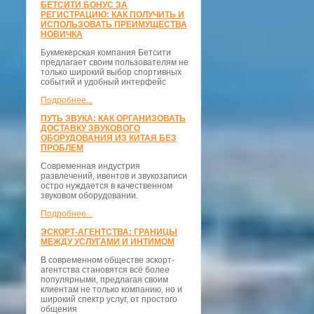
БЕТСИТИ БОНУС ЗА
РЕГИСТРАЦИЮ: КАК ПОЛУЧИТЬ И
ИСПОЛЬЗОВАТЬ ПРЕИМУЩЕСТВА
НОВИЧКА
Букмекерская компания Бетсити
предлагает своим пользователям не
только широкий выбор спортивных
событий и удобный интерфейс
Подробнее...
ПУТЬ ЗВУКА: КАК ОРГАНИЗОВАТЬ
ДОСТАВКУ ЗВУКОВОГО
ОБОРУДОВАНИЯ ИЗ КИТАЯ БЕЗ
ПРОБЛЕМ
Современная индустрия
развлечений, ивентов и звукозаписи
остро нуждается в качественном
звуковом оборудовании.
Подробнее...
ЭСКОРТ-АГЕНТСТВА: ГРАНИЦЫ
МЕЖДУ УСЛУГАМИ И ИНТИМОМ
В современном обществе эскорт-
агентства становятся всё более
популярными, предлагая своим
клиентам не только компанию, но и
широкий спектр услуг, от простого
общения