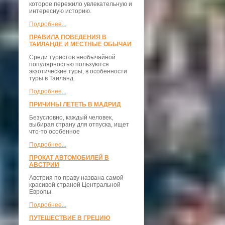
которое пережило увлекательную и
интересную историю.
Подробнее...
ПРАВИЛА ПОВЕДЕНИЯ В
ТАИЛАНДЕ И МЕСТНЫЕ ОБЫЧАИ
Среди туристов необычайной
популярностью пользуются
экзотические туры, в особенности
туры в Таиланд.
Подробнее...
ПРИЧИНЫ ЛЕТЕТЬ В МАДРИД
Безусловно, каждый человек,
выбирая страну для отпуска, ищет
что-то особенное
Подробнее...
ПРОКАТ АВТОМОБИЛЕЙ В
АВСТРИИ
Австрия по праву названа самой
красивой страной Центральной
Европы.
Подробнее...
ПУТЕШЕСТВИЕ В ГРЕЦИЮ