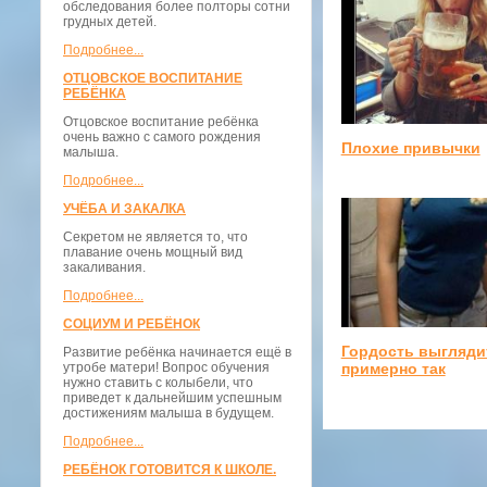
обследования более полторы сотни
грудных детей.
Подробнее...
ОТЦОВСКОЕ ВОСПИТАНИЕ
РЕБЁНКА
Отцовское воспитание ребёнка
очень важно с самого рождения
Плохие привычки
малыша.
Подробнее...
УЧЁБА И ЗАКАЛКА
Секретом не является то, что
плавание очень мощный вид
закаливания.
Подробнее...
СОЦИУМ И РЕБЁНОК
Гордость выгляди
Развитие ребёнка начинается ещё в
утробе матери! Вопрос обучения
примерно так
нужно ставить с колыбели, что
приведет к дальнейшим успешным
достижениям малыша в будущем.
Подробнее...
РЕБЁНОК ГОТОВИТСЯ К ШКОЛЕ.