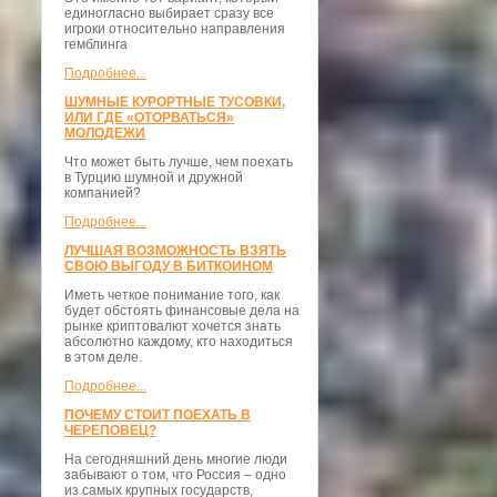
единогласно выбирает сразу все
игроки относительно направления
гемблинга
Подробнее...
ШУМНЫЕ КУРОРТНЫЕ ТУСОВКИ,
ИЛИ ГДЕ «ОТОРВАТЬСЯ»
МОЛОДЕЖИ
Что может быть лучше, чем поехать
в Турцию шумной и дружной
компанией?
Подробнее...
ЛУЧШАЯ ВОЗМОЖНОСТЬ ВЗЯТЬ
СВОЮ ВЫГОДУ В БИТКОИНОМ
Иметь четкое понимание того, как
будет обстоять финансовые дела на
рынке криптовалют хочется знать
абсолютно каждому, кто находиться
в этом деле.
Подробнее...
ПОЧЕМУ СТОИТ ПОЕХАТЬ В
ЧЕРЕПОВЕЦ?
На сегодняшний день многие люди
забывают о том, что Россия – одно
из самых крупных государств,