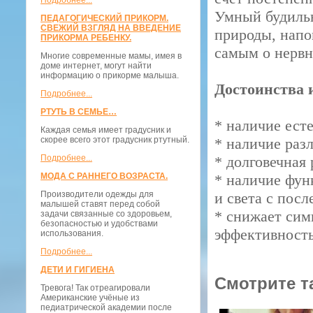
Подробнее...
Умный будильн
ПЕДАГОГИЧЕСКИЙ ПРИКОРМ.
СВЕЖИЙ ВЗГЛЯД НА ВВЕДЕНИЕ
природы, напо
ПРИКОРМА РЕБЕНКУ.
самым о нервн
Многие современные мамы, имея в
доме интернет, могут найти
информацию о прикорме малыша.
Достоинства 
Подробнее...
РТУТЬ В СЕМЬЕ…
* наличие есте
Каждая семья имеет градусник и
скорее всего этот градусник ртутный.
* наличие раз
Подробнее...
* долговечная
МОДА С РАННЕГО ВОЗРАСТА.
* наличие фун
Производители одежды для
и света с пос
малышей ставят перед собой
* снижает сим
задачи связанные со здоровьем,
безопасностью и удобствами
эффективность
использования.
Подробнее...
ДЕТИ И ГИГИЕНА
Смотрите т
Тревога! Так отреагировали
Американские учёные из
педиатрической академии после