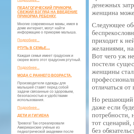
Подробнее...
денежных затр
ПЕДАГОГИЧЕСКИЙ ПРИКОРМ.
женщина может
СВЕЖИЙ ВЗГЛЯД НА ВВЕДЕНИЕ
ПРИКОРМА РЕБЕНКУ.
Следующее обс
Многие современные мамы, имея в
доме интернет, могут найти
беспрекословн
информацию о прикорме малыша.
приходит к не
Подробнее...
желаниями, на
РТУТЬ В СЕМЬЕ…
Вот чего уж н
Каждая семья имеет градусник и
скорее всего этот градусник ртутный.
постели сущес
Подробнее...
женщины стали
МОДА С РАННЕГО ВОЗРАСТА.
профессиональ
Производители одежды для
отличаться от
малышей ставят перед собой
задачи связанные со здоровьем,
безопасностью и удобствами
Но решающий 
использования.
даже если буд
Подробнее...
потребности, 
ДЕТИ И ГИГИЕНА
тот сценарий,
Тревога! Так отреагировали
Американские учёные из
без обязательс
педиатрической академии после