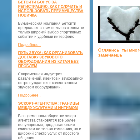
БЕТСИТИ БОНУС ЗА
РЕГИСТРАЦИЮ: КАК ПОЛУЧИТЬ И
ИСПОЛЬЗОВАТЬ ПРЕИМУЩЕСТВА
НОВИЧКА
Букмекерская компания Бетсити
предлагает своим пользователям не
только широкий выбор спортивных
событий и удобный интерфейс
Подробнее...
Оглянись, ты мног
ПУТЬ ЗВУКА: КАК ОРГАНИЗОВАТЬ
замечаешь
ДОСТАВКУ ЗВУКОВОГО
ОБОРУДОВАНИЯ ИЗ КИТАЯ БЕЗ
ПРОБЛЕМ
Современная индустрия
развлечений, ивентов и звукозаписи
остро нуждается в качественном
звуковом оборудовании.
Подробнее...
ЭСКОРТ-АГЕНТСТВА: ГРАНИЦЫ
МЕЖДУ УСЛУГАМИ И ИНТИМОМ
В современном обществе эскорт-
агентства становятся всё более
популярными, предлагая своим
клиентам не только компанию, но и
широкий спектр услуг, от простого
общения