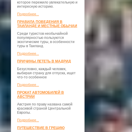
которое пережило увлекательную и
интересную историю.
Подробнее...
ПРАВИЛА ПОВЕДЕНИЯ В
ТАИЛАНДЕ И МЕСТНЫЕ ОБЫЧАИ
Среди туристов необычайной
популярностью пользуются
экзотические туры, в особенности
туры в Таиланд.
Подробнее...
ПРИЧИНЫ ЛЕТЕТЬ В МАДРИД
Безусловно, каждый человек,
выбирая страну для отпуска, ищет
что-то особенное
Подробнее...
ПРОКАТ АВТОМОБИЛЕЙ В
АВСТРИИ
Австрия по праву названа самой
красивой страной Центральной
Европы.
Подробнее...
ПУТЕШЕСТВИЕ В ГРЕЦИЮ