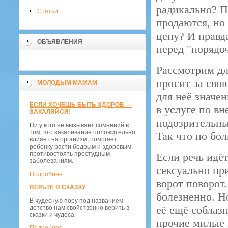
радикально? П
Статьи
продаются, но
цену? И правд
ОБЪЯВЛЕНИЯ
перед "поряд
Рассмотрим дл
просит за сво
МОЛОДЫМ МАМАМ
для неё значен
ЕСЛИ ХОЧЕШЬ БЫТЬ ЗДОРОВ —
в услуге по в
ЗАКАЛЯЙСЯ!
подозрительны
Ни у кого не вызывает сомнений в
том, что закаливание положительно
Так что по бо
влияет на организм, помогает
ребенку расти бодрым и здоровым,
противостоять простудным
Если речь идёт
заболеваниям.
сексуально пр
Подробнее...
ворот поворот
ВЕРЬТЕ В СКАЗКУ
болезненно. Н
В чудесную пору под названием
её ещё соблазн
детство нам свойственно верить в
сказки и чудеса.
прочие милые