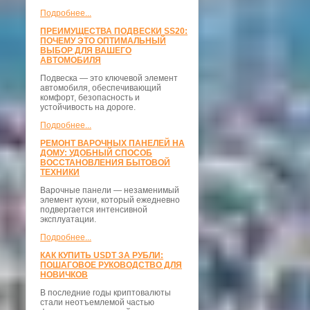
Подробнее...
ПРЕИМУЩЕСТВА ПОДВЕСКИ SS20:
ПОЧЕМУ ЭТО ОПТИМАЛЬНЫЙ
ВЫБОР ДЛЯ ВАШЕГО
АВТОМОБИЛЯ
Подвеска — это ключевой элемент
автомобиля, обеспечивающий
комфорт, безопасность и
устойчивость на дороге.
Подробнее...
РЕМОНТ ВАРОЧНЫХ ПАНЕЛЕЙ НА
ДОМУ: УДОБНЫЙ СПОСОБ
ВОССТАНОВЛЕНИЯ БЫТОВОЙ
ТЕХНИКИ
Варочные панели — незаменимый
элемент кухни, который ежедневно
подвергается интенсивной
эксплуатации.
Подробнее...
КАК КУПИТЬ USDT ЗА РУБЛИ:
ПОШАГОВОЕ РУКОВОДСТВО ДЛЯ
НОВИЧКОВ
В последние годы криптовалюты
стали неотъемлемой частью