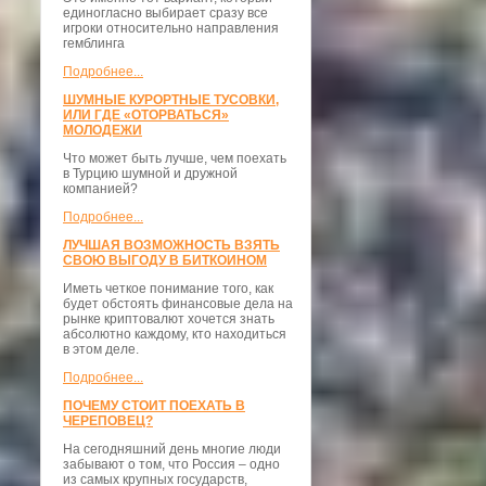
единогласно выбирает сразу все
игроки относительно направления
гемблинга
Подробнее...
ШУМНЫЕ КУРОРТНЫЕ ТУСОВКИ,
ИЛИ ГДЕ «ОТОРВАТЬСЯ»
МОЛОДЕЖИ
Что может быть лучше, чем поехать
в Турцию шумной и дружной
компанией?
Подробнее...
ЛУЧШАЯ ВОЗМОЖНОСТЬ ВЗЯТЬ
СВОЮ ВЫГОДУ В БИТКОИНОМ
Иметь четкое понимание того, как
будет обстоять финансовые дела на
рынке криптовалют хочется знать
абсолютно каждому, кто находиться
в этом деле.
Подробнее...
ПОЧЕМУ СТОИТ ПОЕХАТЬ В
ЧЕРЕПОВЕЦ?
На сегодняшний день многие люди
забывают о том, что Россия – одно
из самых крупных государств,