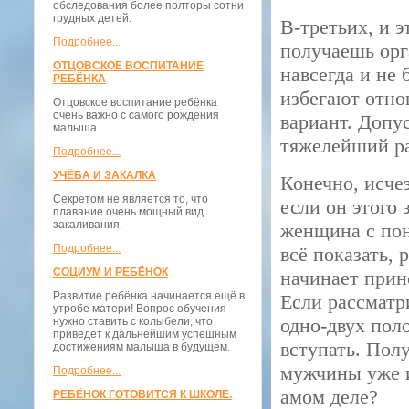
обследования более полторы сотни
грудных детей.
В-третьих, и э
Подробнее...
получаешь орг
ОТЦОВСКОЕ ВОСПИТАНИЕ
навсегда и не 
РЕБЁНКА
избегают отно
Отцовское воспитание ребёнка
очень важно с самого рождения
вариант. Допус
малыша.
тяжелейший ра
Подробнее...
УЧЁБА И ЗАКАЛКА
Конечно, исче
Секретом не является то, что
если он этого 
плавание очень мощный вид
закаливания.
женщина с пон
Подробнее...
всё показать, 
СОЦИУМ И РЕБЁНОК
начинает прин
Развитие ребёнка начинается ещё в
Если рассматр
утробе матери! Вопрос обучения
одно-двух пол
нужно ставить с колыбели, что
приведет к дальнейшим успешным
вступать. Полу
достижениям малыша в будущем.
мужчины уже и
Подробнее...
амом деле?
РЕБЁНОК ГОТОВИТСЯ К ШКОЛЕ.