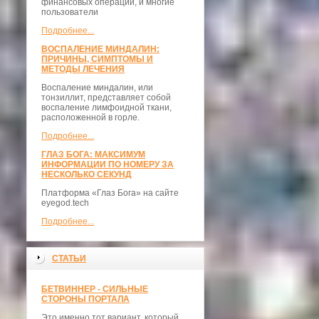
финансовых операций, и многие
пользователи
Подробнее...
ВОСПАЛЕНИЕ МИНДАЛИН:
ПРИЧИНЫ, СИМПТОМЫ И
МЕТОДЫ ЛЕЧЕНИЯ
Воспаление миндалин, или
тонзиллит, представляет собой
воспаление лимфоидной ткани,
расположенной в горле.
Подробнее...
ГЛАЗ БОГА: МАКСИМУМ
ИНФОРМАЦИИ ПО НОМЕРУ ЗА
НЕСКОЛЬКО СЕКУНД
Платформа «Глаз Бога» на сайте
eyegod.tech
Подробнее...
СТАТЬИ
БЕТВИННЕР - СИЛЬНЫЕ
СТОРОНЫ ПОРТАЛА
Это именно тот вариант, который